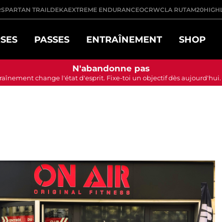
R
SPARTAN TRAIL
DEKA
EXTREME ENDURANCE
OCRWC
LA RUTA
M20
HIGH
SES
PASSES
ENTRAÎNEMENT
SHOP
N'abandonne pas
traînement change l'état d'esprit. Fixe-toi un objectif dès aujourd'hui