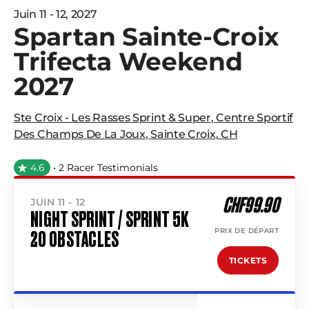
Juin 11 - 12, 2027
Spartan Sainte-Croix
Trifecta Weekend
2027
Ste Croix - Les Rasses Sprint & Super
,
Centre Sportif
Des Champs De La Joux
,
Sainte Croix
,
CH
4.6
• 2 Racer Testimonials
CHF99.90
JUIN 11 - 12
NIGHT SPRINT / SPRINT 5K
PRIX DE DÉPART
20 OBSTACLES
TICKETS