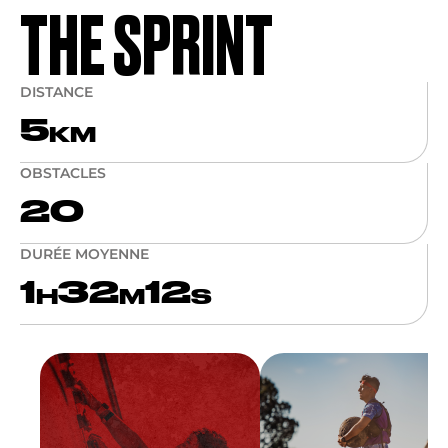
THE SPRINT
DISTANCE
5
KM
OBSTACLES
20
DURÉE MOYENNE
1
32
12
H
M
S