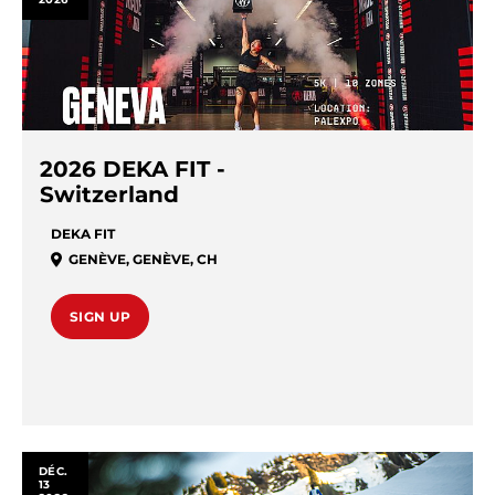
2026 DEKA FIT -
Switzerland
DEKA FIT
GENÈVE
,
GENÈVE
,
CH
SIGN UP
DÉC.
13