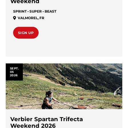
Weekend
SPRINT • SUPER • BEAST
VALMOREL
,
FR
SIGN UP
SEPT.
05
2026
Verbier Spartan Trifecta
Weekend 2026