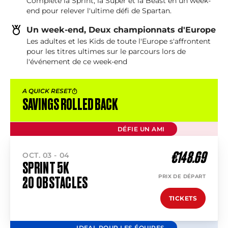
Compléte la Sprint, la Super et la Beast en un week-
end pour relever l'ultime défi de Spartan.
Un week-end, Deux championnats d'Europe
Les adultes et les Kids de toute l'Europe s'affrontent
pour les titres ultimes sur le parcours lors de
l'événement de ce week-end
A QUICK RESET
SAVINGS ROLLED BACK
DÉFIE UN AMI
€148.69
OCT. 03 - 04
SPRINT 5K
PRIX DE DÉPART
20 OBSTACLES
TICKETS
IDEAL POUR LES ÉQUIPES