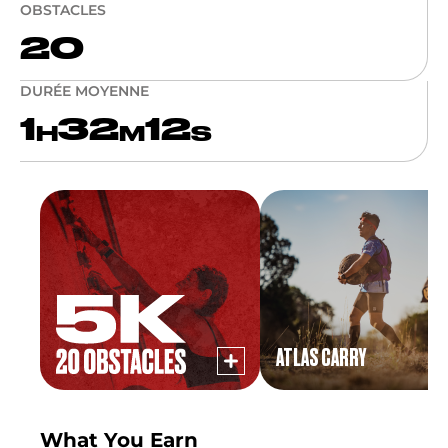
OBSTACLES
20
DURÉE MOYENNE
1
32
12
H
M
S
ATLAS CARRY
What You Earn