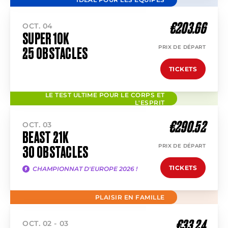
€203.66
OCT. 04
SUPER 10K
PRIX DE DÉPART
25 OBSTACLES
TICKETS
LE TEST ULTIME POUR LE CORPS ET
L'ESPRIT
€290.52
OCT. 03
BEAST 21K
PRIX DE DÉPART
30 OBSTACLES
TICKETS
CHAMPIONNAT D'EUROPE 2026 !
PLAISIR EN FAMILLE
€33.24
OCT. 02 - 03