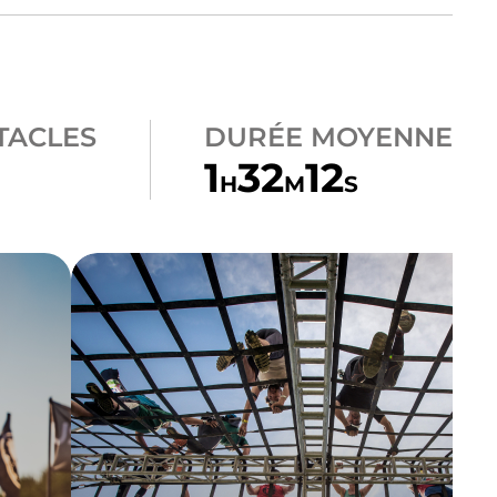
TACLES
DURÉE MOYENNE
1
32
12
H
M
S
CLIMB
A-FRAME CARGO