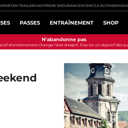
R
SPARTAN TRAIL
DEKA
EXTREME ENDURANCE
OCRWC
LA RUTA
M20
HIGH
SES
PASSES
ENTRAÎNEMENT
SHOP
N'abandonne pas
ectif d'entraînement change l'état d'esprit. Fixe-toi un objectif dès a
eekend