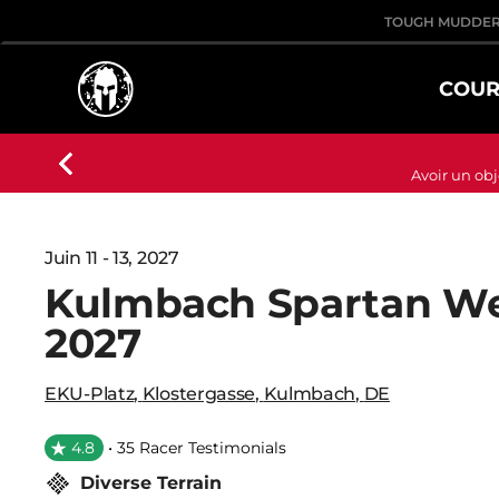
TOUGH MUDDE
COUR
Avoir un obj
Juin 11 - 13, 2027
Kulmbach Spartan W
2027
EKU-Platz
,
Klostergasse
,
Kulmbach
,
DE
4.8
• 35 Racer Testimonials
Diverse Terrain