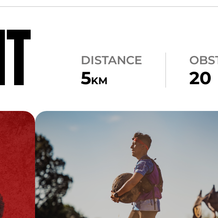
NT
DISTANCE
OBS
5
20
KM
CARRY
ATLAS CARRY