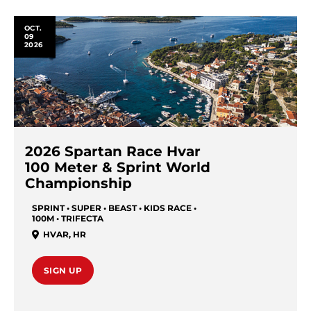
OCT.
09
2026
2026 Spartan Race Hvar
100 Meter & Sprint World
Championship
SPRINT • SUPER • BEAST • KIDS RACE •
100M • TRIFECTA
HVAR
,
HR
SIGN UP