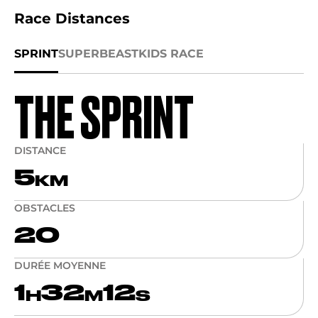
Race Distances
SPRINT
SUPER
BEAST
KIDS RACE
THE SPRINT
DISTANCE
5
KM
OBSTACLES
20
DURÉE MOYENNE
1
32
12
H
M
S