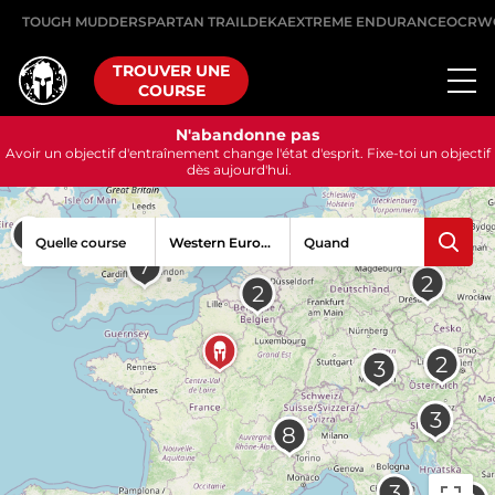
TOUGH MUDDER
SPARTAN TRAIL
DEKA
EXTREME ENDURANCE
OCRW
TROUVER UNE
COURSE
N'abandonne pas
Avoir un objectif d'entraînement change l'état d'esprit. Fixe-toi un objectif
dès aujourd'hui.
Quelle course
Quand